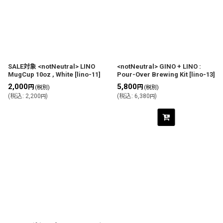
並び順
:
絞り込む
SALE対象 <notNeutral> LINO
<notNeutral> GINO + LINO :
MugCup 10oz , White
[
lino-11
]
Pour-Over Brewing Kit
[
lino-13
]
2,000
5,800
円
円
(税別)
(税別)
(
税込
:
2,200
)
(
税込
:
6,380
)
円
円