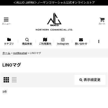
＜AILLIO JAPAN＞ノーザンコマーシャル公式オンラインストア
メニュー
カート
カテゴリ
商品検索
ご利用案内
Instagram
問い合わせ
ホーム
>
notNeutral
>
LINOマグ
LINOマグ
表示順変更
閉じる
3
件
表示数
: