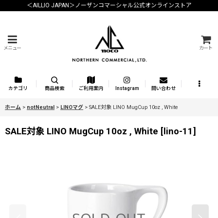
＜AILLIO JAPAN＞ノーザンコマーシャル公式オンラインストア
メニュー
カート
カテゴリ
商品検索
ご利用案内
Instagram
問い合わせ
ホーム
>
notNeutral
>
LINOマグ
>
SALE対象 LINO MugCup 10oz , White
SALE対象 LINO MugCup 10oz , White
[
lino-11
]