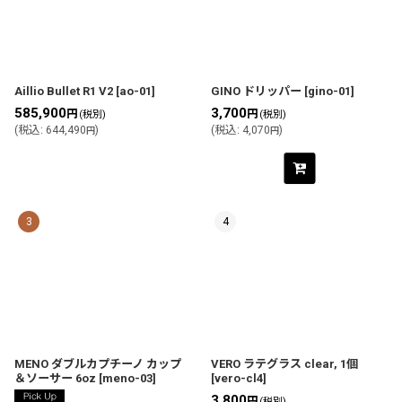
Aillio Bullet R1 V2
[
ao-01
]
GINO ドリッパー
[
gino-01
]
585,900
3,700
円
円
(税別)
(税別)
(
税込
:
644,490
)
(
税込
:
4,070
)
円
円
3
4
MENO ダブルカプチーノ カップ
VERO ラテグラス clear, 1個
＆ソーサー 6oz
[
meno-03
]
[
vero-cl4
]
3,800
円
(税別)