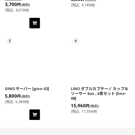
3,700
円
(
税込
:
4,180
)
(税別)
円
(
税込
:
4,070
)
円
5
6
GINO サーバー
[
gino-02
]
LINO ダブルカプチーノ カップ＆
ソーサー 6oz , 6客セット
[
lino-
5,800
円
(税別)
08
]
(
税込
:
6,380
)
円
15,960
円
(税別)
(
税込
:
17,556
)
円