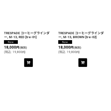
並び順
:
絞り込む
TRESPADE コーヒーグラインダ
TRESPADE コーヒーグラインダ
ー, M-13, RED
[
tre-01
]
ー, M-13, BROWN
[
tre-02
]
18,000
18,000
円
円
(税別)
(税別)
(
税込
:
19,800
)
(
税込
:
19,800
)
円
円