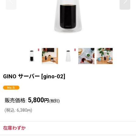
GINO サーバー
[
gino-02
]
5,800
販売価格
:
円
(税別)
(
税込
:
6,380
)
円
在庫わずか