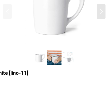
hite
[
lino-11
]