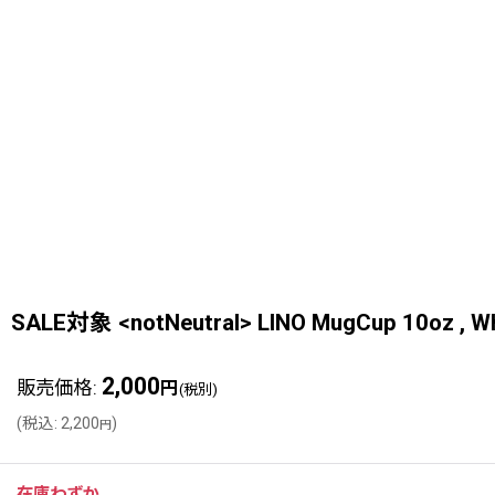
SALE対象 <notNeutral> LINO MugCup 10oz , W
2,000
販売価格
:
円
(税別)
(
税込
:
2,200
)
円
在庫わずか