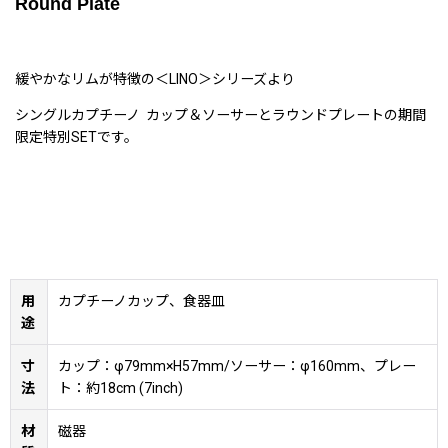
Round Plate
緩やかなリムが特徴の＜LINO＞シリーズより
シングルカプチーノ カップ＆ソーサーとラウンドプレートの期間
限定特別SETです。
用
カプチーノカップ、食器皿
途
寸
カップ：φ79mm×H57mm/ソーサー：φ160mm、プレー
法
ト：約18cm (7inch)
材
磁器