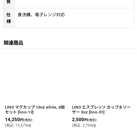
質
仕
食洗機、電子レンジ対応
様
関連商品
LINO マグカップ 10oz white, 6個
LINO エスプレッソ カップ＆ソー
セット
[
lino-12
]
サー 3oz
[
lino-01
]
14,250
2,500
円
円
(税別)
(税別)
(
税込
:
15,675
)
(
税込
:
2,750
)
円
円