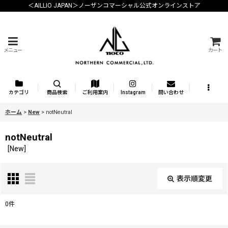
＜AILLIO JAPAN＞ノーザンコマーシャル公式オンラインストア
メニュー
カート
カテゴリ
商品検索
ご利用案内
Instagram
問い合わせ
ホーム
>
New
>
notNeutral
notNeutral
[
New
]
表示順変更
閉じる
0
件
サブカテゴリ
: