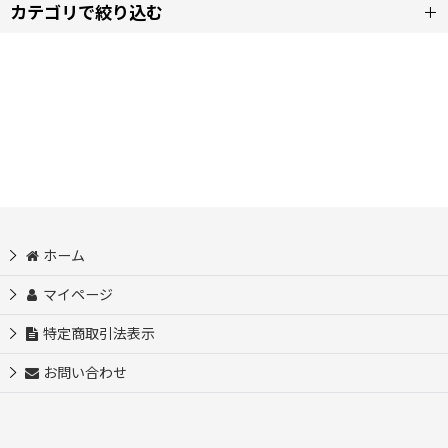
カテゴリで絞り込む
表示数
:
notNeutral (全商品)
並び順
:
LINOカップ＆ソーサー
絞り込む
MENOカップ＆ソーサー
VEROグラス
ホーム
LINOマグ
マイページ
特定商取引法表示
GINOドリッパー、サーバー
お問い合わせ
LINOクリーマー
カッピングカップ