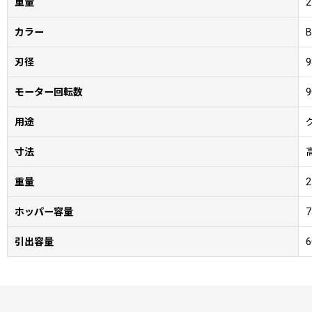
重量
2
カラー
B
刃径
9
モーター回転数
9
用途
寸法
重量
2
ホッパー容量
7
引出容量
6