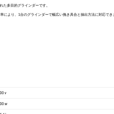
された多目的グラインダーです。
率により、1台のグラインダーで幅広い挽き具合と抽出方法に対応でき
00 v
00 w