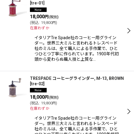
[
tre-01
]
並び順
:
18,000
円
(税別)
(
税込
:
19,800
)
円
在庫わずか
絞り込む
イタリアTre Spade社のコーヒー用グライン
ダー。世界三大ミルと言われるトレスペード
社のミルは、全て職人による手作業で、ひと
つひとつ丁寧に作られています。1900年代初
頭から変わらぬ職人技と上質な…
TRESPADE コーヒーグラインダー, M-13, BROWN
[
tre-02
]
18,000
円
(税別)
(
税込
:
19,800
)
円
在庫わずか
イタリアTre Spade社のコーヒー用グライン
ダー。世界三大ミルと言われるトレスペード
社のミルは、全て職人による手作業で、ひと