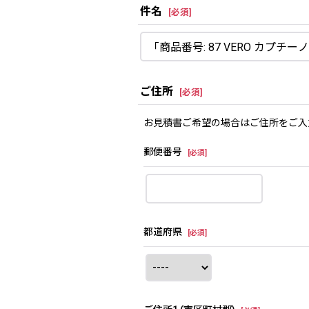
件名
[
必須
]
ご住所
[
必須
]
お見積書ご希望の場合はご住所をご入
郵便番号
[
必須
]
都道府県
[
必須
]